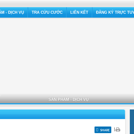
M - DỊCH VỤ
TRA CỨU CƯỚC
LIÊN KẾT
ĐĂNG KÝ TRỰC TU
SẢN PHẨM - DỊCH VỤ
|
SHARE