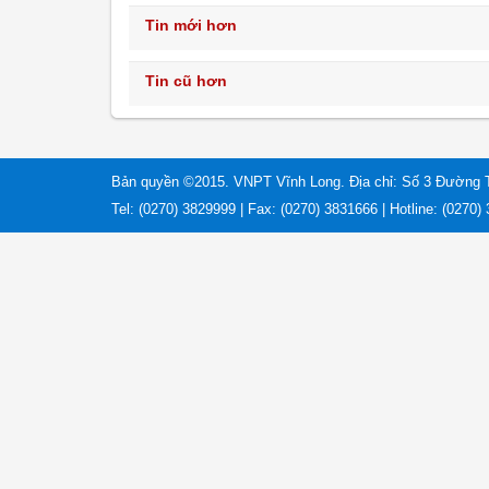
Tin mới hơn
Tin cũ hơn
Bản quyền ©2015. VNPT Vĩnh Long. Địa chỉ: Số 3 Đường 
Tel: (0270) 3829999 | Fax: (0270) 3831666 | Hotline: (0270)