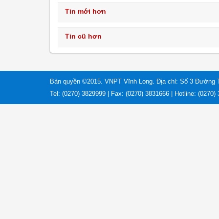
Tin mới hơn
Tin cũ hơn
Bản quyền ©2015. VNPT Vĩnh Long. Địa chỉ: Số 3 Đường 
Tel: (0270) 3829999 | Fax: (0270) 3831666 | Hotline: (0270)