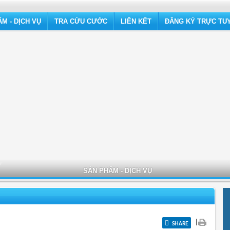
M - DỊCH VỤ
TRA CỨU CƯỚC
LIÊN KẾT
ĐĂNG KÝ TRỰC TU
SẢN PHẨM - DỊCH VỤ
|
SHARE