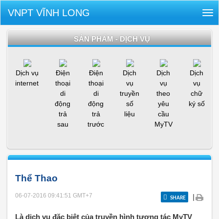
VNPT VĨNH LONG
Tog
nav
SẢN PHẨM - DỊCH VỤ
Dịch vụ
Điện
Điện
Dịch
Dịch
Dịch
internet
thoại
thoại
vụ
vụ
vụ
di
di
truyền
theo
chữ
động
động
số
yêu
ký số
trả
trả
liệu
cầu
sau
trước
MyTV
Thể Thao
06-07-2016 09:41:51
GMT+7
|
SHARE
Là dịch vụ đặc biệt của truyền hình tương tác MyTV