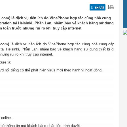
|
SHARE
n.com) là dịch vụ tiện ích do VinaPhone hợp tác cùng nhà cung
oration tại Helsinki, Phần Lan, nhằm bảo vệ khách hàng sử dụng
 toàn trước những rủi ro khi truy cập internet
n.com)
là dịch vụ tiện ích do VinaPhone hợp tác cùng nhà cung cấp
 tại Helsinki, Phần Lan, nhằm bảo vệ khách hàng sử dụng thiết bị di
ng rủi ro khi truy cập internet.
ure là:
d nổi tiếng có thể phát hiện virus mới theo hành vi hoạt động.
online.
bộ thông tin mà khách hàng nhập lên trình duyệt.