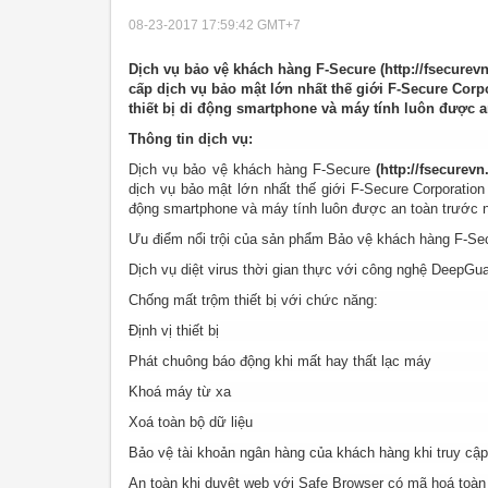
08-23-2017 17:59:42
GMT+7
Dịch vụ bảo vệ khách hàng F-Secure (http://fsecurev
cấp dịch vụ bảo mật lớn nhất thế giới F-Secure Corp
thiết bị di động smartphone và máy tính luôn được an
Thông tin dịch vụ:
Dịch vụ bảo vệ khách hàng F-Secure
(http://fsecurev
dịch vụ bảo mật lớn nhất thế giới F-Secure Corporation
động smartphone và máy tính luôn được an toàn trước nhữ
Ưu điểm nổi trội của sản phẩm Bảo vệ khách hàng F-Sec
Dịch vụ diệt virus thời gian thực với công nghệ DeepGuar
Chống mất trộm thiết bị với chức năng:
Định vị thiết bị
Phát chuông báo động khi mất hay thất lạc máy
Khoá máy từ xa
Xoá toàn bộ dữ liệu
Bảo vệ tài khoản ngân hàng của khách hàng khi truy cập 
An toàn khi duyệt web với Safe Browser có mã hoá toàn 