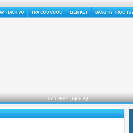
M - DỊCH VỤ
TRA CỨU CƯỚC
LIÊN KẾT
ĐĂNG KÝ TRỰC TU
SẢN PHẨM - DỊCH VỤ