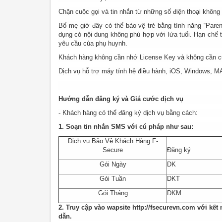
Chặn cuộc gọi và tin nhắn từ những số điện thoại khôn
Bố mẹ giờ đây có thể bảo vệ trẻ bằng tính năng “Parent
dụng có nội dung không phù hợp với lứa tuổi. Hạn chế t
yêu cầu của phụ huynh.
Khách hàng không cần nhớ License Key và không cần cu
Dịch vụ hỗ trợ máy tính hệ điều hành, iOS, Windows, 
Hướng dẫn đăng ký và Giá cước dịch vụ
- Khách hàng có thể đăng ký dịch vụ bằng cách:
1. Soạn tin nhắn SMS với cú pháp như sau:
Dịch vụ Bảo Vệ Khách Hàng F-
Secure
Đăng ký
Gói Ngày
DK
Gói Tuần
DKT
Gói Tháng
DKM
2. Truy cập vào wapsite
http://fsecurevn.com
với kết 
dẫn.