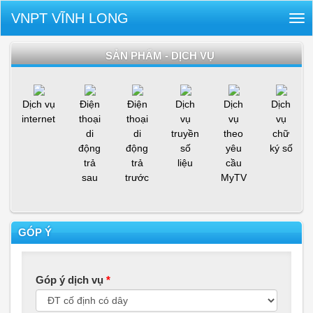
VNPT VĨNH LONG
Tog
nav
SẢN PHẨM - DỊCH VỤ
Dịch vụ
Điện
Điện
Dịch
Dịch
Dịch
internet
thoại
thoại
vụ
vụ
vụ
di
di
truyền
theo
chữ
động
động
số
yêu
ký số
trả
trả
liệu
cầu
sau
trước
MyTV
GÓP Ý
Góp ý dịch vụ
*