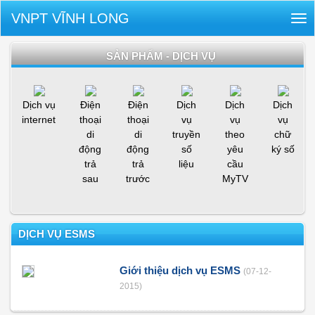
VNPT VĨNH LONG
Tog
nav
SẢN PHẨM - DỊCH VỤ
Dịch vụ
Điện
Điện
Dịch
Dịch
Dịch
internet
thoại
thoại
vụ
vụ
vụ
di
di
truyền
theo
chữ
động
động
số
yêu
ký số
trả
trả
liệu
cầu
sau
trước
MyTV
DỊCH VỤ ESMS
Giới thiệu dịch vụ ESMS
(07-12-
2015)