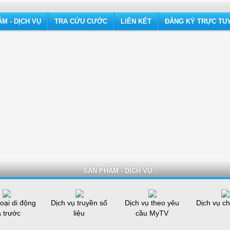
M - DỊCH VỤ
TRA CỨU CƯỚC
LIÊN KẾT
ĐĂNG KÝ TRỰC TU
SẢN PHẨM - DỊCH VỤ
oại di động
Dịch vụ truyền số
Dịch vụ theo yêu
Dịch vụ ch
ả trước
liệu
cầu MyTV