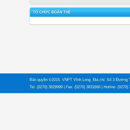
TỔ CHỨC ĐOÀN THỂ
Bản quyền ©2015. VNPT Vĩnh Long. Địa chỉ: Số 3 Đường 
Tel: (0270) 3829999 | Fax: (0270) 3831666 | Hotline: (0270)