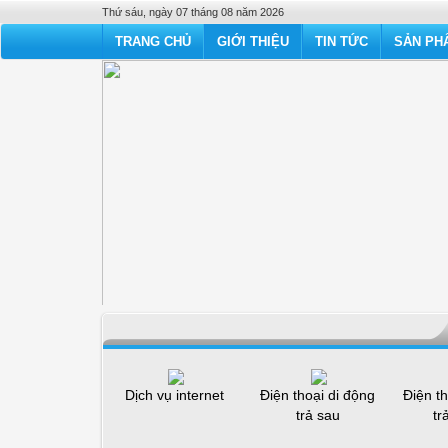
Thứ sáu, ngày 07 tháng 08 năm 2026
TRANG CHỦ
GIỚI THIỆU
TIN TỨC
SẢN PHẨ
Dịch vụ internet
Điện thoại di động
Điện th
trả sau
tr