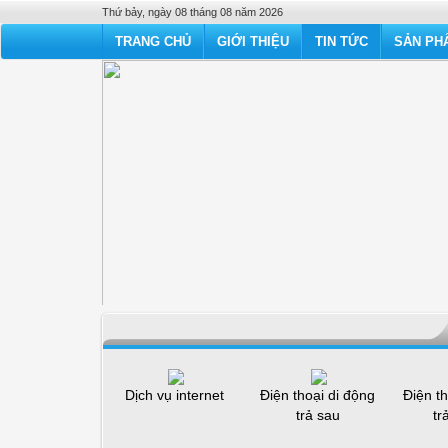
Thứ bảy, ngày 08 tháng 08 năm 2026
TRANG CHỦ
GIỚI THIỆU
TIN TỨC
SẢN PHẨ
Dịch vụ internet
Điện thoại di động
Điện th
trả sau
tr