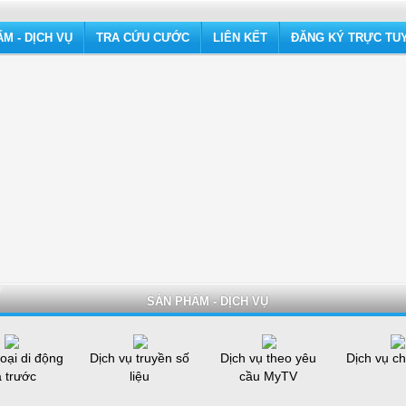
M - DỊCH VỤ
TRA CỨU CƯỚC
LIÊN KẾT
ĐĂNG KÝ TRỰC TU
SẢN PHẨM - DỊCH VỤ
oại di động
Dịch vụ truyền số
Dịch vụ theo yêu
Dịch vụ ch
ả trước
liệu
cầu MyTV