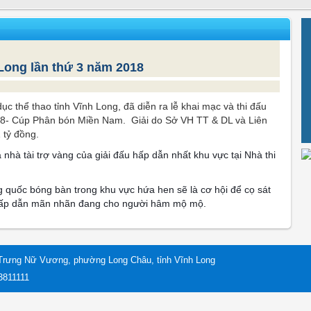
Long lần thứ 3 năm 2018
ục thể thao tỉnh Vĩnh Long, đã diễn ra lễ khai mạc và thi đấu
18- Cúp Phân bón Miền Nam. Giải do Sở VH TT & DL và Liên
 tỷ đồng.
 nhà tài trợ vàng của giải đấu
hấp dẫn nhất khu vực tại Nhà thi
g quốc bóng bàn trong khu vực hứa hen sẽ là cơ hội để cọ sát
 hấp dẫn mãn nhãn đang cho người hâm mộ
mộ.
Trưng Nữ Vương, phường Long Châu, tỉnh Vĩnh Long
 3811111