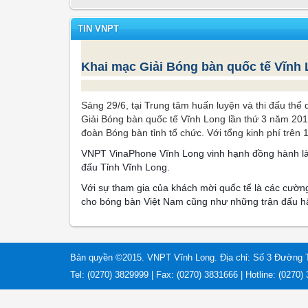
TIN VNPT
Khai mạc Giải Bóng bàn quốc tế Vĩnh 
Sáng 29/6, tại Trung tâm huấn luyện và thi đấu thể d
Giải Bóng bàn quốc tế Vĩnh Long lần thứ 3 năm 20
đoàn Bóng bàn tỉnh tổ chức. Với tổng kinh phí trên 1
VNPT VinaPhone
Vĩnh Long
vinh hạnh đồng hành là
đấu Tỉnh Vĩnh Long.
Với sự tham gia của khách mời quốc tế là các cườn
cho bóng bàn Việt Nam cũng như những trận đấu
Bản quyền ©2015. VNPT Vĩnh Long. Địa chỉ: Số 3 Đường 
Tel: (0270) 3829999 | Fax: (0270) 3831666 | Hotline: (0270)