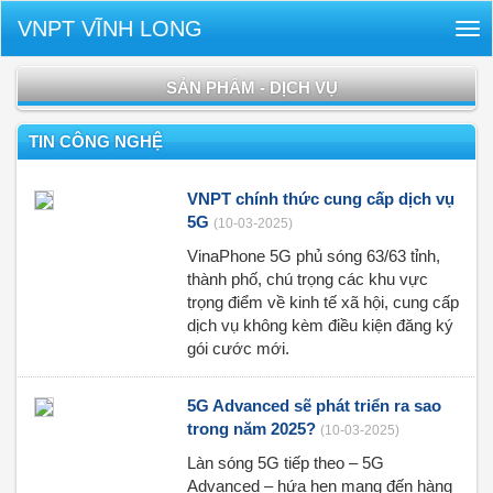
VNPT VĨNH LONG
Tog
nav
SẢN PHẨM - DỊCH VỤ
TIN CÔNG NGHỆ
VNPT chính thức cung cấp dịch vụ
5G
(10-03-2025)
VinaPhone 5G phủ sóng 63/63 tỉnh,
thành phố, chú trọng các khu vực
trọng điểm về kinh tế xã hội, cung cấp
dịch vụ không kèm điều kiện đăng ký
gói cước mới.
5G Advanced sẽ phát triển ra sao
trong năm 2025?
(10-03-2025)
Làn sóng 5G tiếp theo – 5G
Advanced – hứa hẹn mang đến hàng