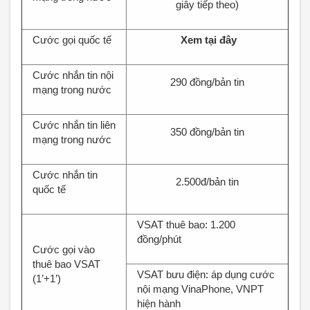
giây tiếp theo)
Cước gọi quốc tế
Xem tại đây
Cước nhắn tin nội
290 đồng/bản tin
mạng trong nước
Cước nhắn tin liên
350 đồng/bản tin
mạng trong nước
Cước nhắn tin
2.500đ/bản tin
quốc tế
VSAT thuê bao: 1.200
đồng/phút
Cước gọi vào
thuê bao VSAT
VSAT bưu điện: áp dụng cước
(1’+1’)
nội mạng VinaPhone, VNPT
hiện hành