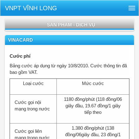
VNPT VĨNH LONG
Tog
nav
SẢN PHẨM - DỊCH VỤ
VINACARD
Cước phí
Bảng cước áp dụng từ ngày 10/8/2010. Cước thông tin đã
bao gồm VAT.
Loại cước
Mức cước
1180 đồng/phút (118 đồng/06
Cước gọi nội
giây đầu, 19.67 đồng/1 giây
mạng trong nước
tiếp theo
1.380 đồng/phút (138
Cước gọi liên
đồng/06giây đầu, 23 đồng/1
mạng trong nước