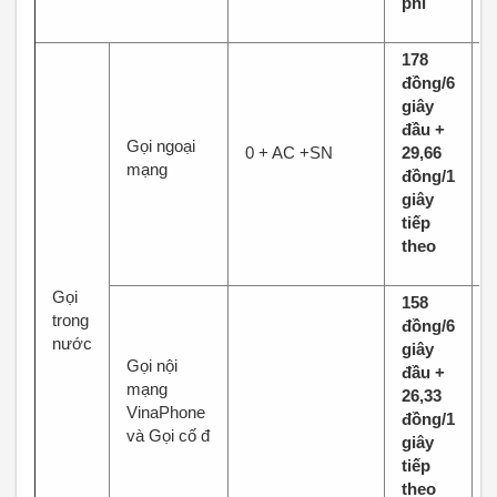
phí
178
đồng/6
giây
đầu +
Gọi ngoại
0 + AC +SN
29,66
mạng
đồng/1
giây
tiếp
theo
Gọi
158
trong
đồng/6
nước
giây
Gọi nội
đầu +
mạng
26,33
VinaPhone
đồng/1
và Gọi cố đ
giây
tiếp
theo