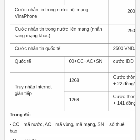
Cước nhắn tin trong nước nội mạng
200 đ
VinaPhone
Cước nhắn tin trong nước liên mạng (nhắn
250 đ
sang mạng khác)
Cước nhắn tin quốc tế
2500 VND/bả
Quốc tế
00+CC+AC+SN
cước IDD
Cước thông t
1268
+ 22 đồng/ph
Truy nhập Internet
gián tiếp
Cước thông t
1269
+ 141 đồng/p
Trong đó:
- CC= mã nước, AC= mã vùng, mã mạng, SN = số thuê
bao