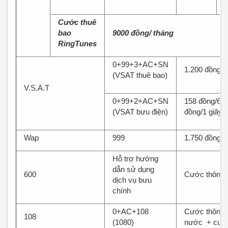
Cước thuê
bao
9000 đồng/ tháng
RingTunes
0+99+3+AC+SN
1.200 đồng / 
(VSAT thuê bao)
V.S.A.T
0+99+2+AC+SN
158 đồng/6 g
(VSAT bưu điện)
đồng/1 giây t
Wap
999
1.750 đồng/p
Hỗ trợ hướng
dẫn sử dụng
600
Cước thông t
dịch vụ bưu
chính
0+AC+108
Cước thông ti
108
(1080)
nước + cước