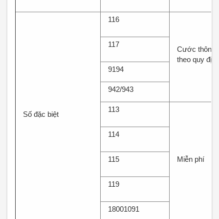
116
117
Cước thông t
theo quy địn
9194
942/943
113
Số đặc biệt
114
115
Miễn phí
119
18001091