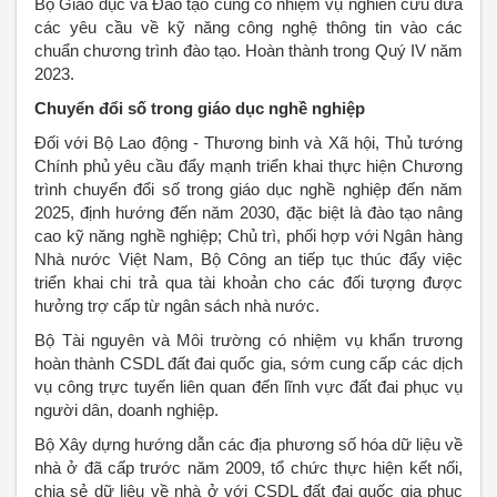
Bộ Giáo dục và Đào tạo cũng có nhiệm vụ nghiên cứu đưa
các yêu cầu về kỹ năng công nghệ thông tin vào các
chuẩn chương trình đào tạo. Hoàn thành trong Quý IV năm
2023.
Chuyển đổi số trong giáo dục nghề nghiệp
Đối với Bộ Lao động - Thương binh và Xã hội, Thủ tướng
Chính phủ yêu cầu đẩy mạnh triển khai thực hiện Chương
trình chuyển đổi số trong giáo dục nghề nghiệp đến năm
2025, định hướng đến năm 2030, đặc biệt là đào tạo nâng
cao kỹ năng nghề nghiệp; Chủ trì, phối hợp với Ngân hàng
Nhà nước Việt Nam, Bộ Công an tiếp tục thúc đẩy việc
triển khai chi trả qua tài khoản cho các đối tượng được
hưởng trợ cấp từ ngân sách nhà nước.
Bộ Tài nguyên và Môi trường có nhiệm vụ khẩn trương
hoàn thành CSDL đất đai quốc gia, sớm cung cấp các dịch
vụ công trực tuyến liên quan đến lĩnh vực đất đai phục vụ
người dân, doanh nghiệp.
Bộ Xây dựng hướng dẫn các địa phương số hóa dữ liệu về
nhà ở đã cấp trước năm 2009, tổ chức thực hiện kết nối,
chia sẻ dữ liệu về nhà ở với CSDL đất đai quốc gia phục