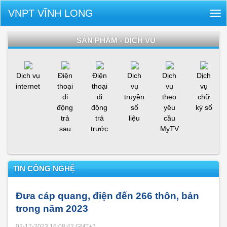
VNPT VĨNH LONG
Tog
nav
SẢN PHẨM - DỊCH VỤ
Dịch vụ
Điện
Điện
Dịch
Dịch
Dịch
internet
thoại
thoại
vụ
vụ
vụ
di
di
truyền
theo
chữ
động
động
số
yêu
ký số
trả
trả
liệu
cầu
sau
trước
MyTV
TIN CÔNG NGHỆ
Đưa cáp quang, điện đến 266 thôn, bản
trong năm 2023
02-17-2023 16:08:42
GMT+7