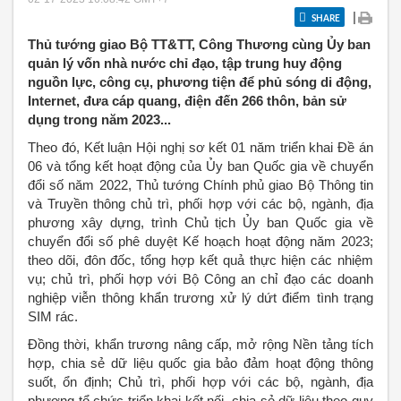
|
SHARE
Thủ tướng giao Bộ TT&TT, Công Thương cùng Ủy ban
quản lý vốn nhà nước chỉ đạo, tập trung huy động
nguồn lực, công cụ, phương tiện để phủ sóng di động,
Internet, đưa cáp quang, điện đến 266 thôn, bản sử
dụng trong năm 2023...
Theo đó, Kết luận Hội nghị sơ kết 01 năm triển khai Đề án
06 và tổng kết hoạt động của Ủy ban Quốc gia về chuyển
đổi số năm 2022, Thủ tướng Chính phủ giao Bộ Thông tin
và Truyền thông chủ trì, phối hợp với các bộ, ngành, địa
phương xây dựng, trình Chủ tịch Ủy ban Quốc gia về
chuyển đổi số phê duyệt Kế hoạch hoạt động năm 2023;
theo dõi, đôn đốc, tổng hợp kết quả thực hiện các nhiệm
vụ; chủ trì, phối hợp với Bộ Công an chỉ đạo các doanh
nghiệp viễn thông khẩn trương xử lý dứt điểm tình trạng
SIM rác.
Đồng thời, khẩn trương nâng cấp, mở rộng Nền tảng tích
hợp, chia sẻ dữ liệu quốc gia bảo đảm hoạt động thông
suốt, ổn định; Chủ trì, phối hợp với các bộ, ngành, địa
phương tổ chức triển khai kết nối, chia sẻ dữ liệu theo quy