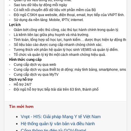
- Quản lý dữ liệu đồng bộ, thống nhất.
- Sao lưu dữ liệu tự động mỗi ngày
- Có kết nối chuyển đổi dữ liệu với phần mềm của Bộ
- Đội ngũ CSKH qua website, điện thoại, email, trực tiếp của VNPT tỉnh.
- Sử dụng đa nền tảng: Mobile, IPTV, internet.
Lợi ích
- Giảm bớt công việc thủ công, các thủ tục hành chính trong quản lý.
- Là kênh liên lạc giữa phụ huynh và nhà trường.
- Tính toán, tổng hợp số học lực, hạnh kiểm… được thực hiện tự động theo 
- Số liệu báo cáo được cung cấp nhanh chóng chính xác.
- Tương thích với phân hệ quản lý học sinh VEMIS và quản lý điểm.
- Tổ chức và quản lý kỳ thi một cách nhanh chóng hiệu quả.
Hình thức cung cấp
- Cung cấp dịch vụ qua web
- Cung cấp dịch vụ qua thiết bị di động: máy tính bảng, smartphone, sms
- Cung cấp dịch vụ qua MyTV
Dịch vụ hỗ trợ
- Hỗ trợ 24/7
- Đội ngũ hỗ trợ trực tiếp trải dài trên 63 tỉnh, thành phố
Tin mới hơn
Vnpt - HIS: Giải pháp Mạng Y tế Việt Nam
Hệ thống quản lý văn bản và điều hành
Cổng thông tin điện tử GOV-Portal