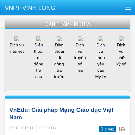
VNPT VĨNH LONG
Tog
nav
SẢN PHẨM - DỊCH VỤ
Dịch vụ
Điện
Điện
Dịch
Dịch
Dịch
internet
thoại
thoại
vụ
vụ
vụ
di
di
truyền
theo
chữ
động
động
số
yêu
ký số
trả
trả
liệu
cầu
sau
trước
MyTV
VnEdu: Giải pháp Mạng Giáo dục Việt
Nam
06-07-2016 11:23:00
GMT+7
|
SHARE