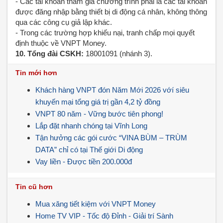
- Các tài khoản tham gia chương trình phải là các tài khoản
được đăng nhập bằng thiết bị di động cá nhân, không thông
qua các công cụ giả lập khác.
- Trong các trường hợp khiếu nại, tranh chấp mọi quyết
định thuộc về VNPT Money.
10. Tổng đài CSKH:
18001091 (nhánh 3).
Tin mới hơn
Khách hàng VNPT đón Năm Mới 2026 vớí siêu
khuyến mại tổng giá trị gần 4,2 tỷ đồng
VNPT 80 năm - Vững bước tiên phong!
Lắp đặt nhanh chóng tại Vĩnh Long
Tận hưởng các gói cước “VINA BÙM – TRÙM
DATA” chỉ có tại Thế giới Di động
Vay liền - Được tiền 200.000đ
Tin cũ hơn
Mua xăng tiết kiệm với VNPT Money
Home TV VIP - Tốc độ Đỉnh - Giải trí Sành