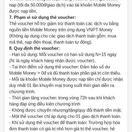
nạp (tối đa 50.000đ/giao dịch) vào tài khoản Mobile Money
được nạp tiền.
7. Phạm vi sử dụng thẻ voucher:
Thẻ voucher hỗ trợ giảm trừ thanh toán các dịch vụ bằng
nguồn tiền Mobile Money trên ứng dụng VNPT Money
(Không áp dụng cho các giao dịch thanh toán gồm: mua
mã thẻ, nạp điện thoại, thanh toán tự động).
8. Quy định thẻ voucher:
- Hạn sử dụng: Mỗi voucher có hạn sử dụng N+15 ngày
(N: là ngày khách hàng nhận được voucher).
- Tại thời điểm sử dụng thẻ voucher: Đảm bảo số dư
Mobile Money > 0đ và đủ thanh toán phần giá trị còn thiếu.
- Mỗi tài khoản Mobile Money được nạp tiền chỉ được nhận
duy nhất 01 lần khuyến mại trong suốt thời gian diễn ra
chương trình.
- Thời gian tặng voucher: trong vòng 72h sau khi khách
hàng đáp ứng điều kiện chương trình
- Không được chuyển nhượng/tặng/quy đổi thành tiền mặt.
- Một thẻ voucher chỉ áp dụng cho 01 giao dịch thanh toán.
- Khi sử dụng thẻ voucher để thanh toán: Trường hợp hóa
đơn thanh toán có giá trị nhỏ hơn giá trị thẻ voucher, hệ