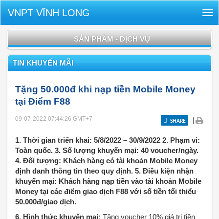
VNPT VĨNH LONG
Tog
nav
SẢN PHẨM - DỊCH VỤ
TIN KHUYẾN MÃI
Tặng 50.000đ khi nạp tiền Mobile Money
tại Điểm F88
09-07-2022 07:44:26
GMT+7
|
SHARE
1. Thời gian triển khai: 5/8/2022 – 30/9/2022 2. Phạm vi:
Toàn quốc. 3. Số lượng khuyến mại: 40 voucher/ngày.
4. Đối tượng: Khách hàng có tài khoản Mobile Money
định danh thông tin theo quy định. 5. Điều kiện nhận
khuyến mại: Khách hàng nạp tiền vào tài khoản Mobile
Money tại các điểm giao dịch F88 với số tiền tối thiểu
50.000đ/giao dịch.
6. Hình thức khuyến mại:
Tặng voucher 10% giá trị tiền