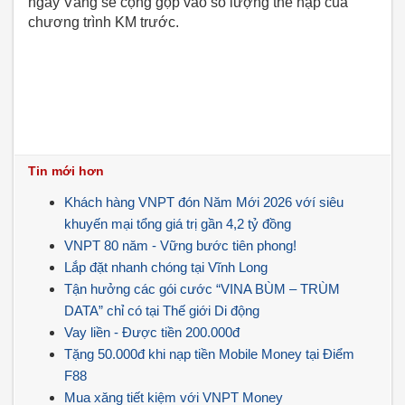
ngày Vàng sẽ cộng gộp vào số lượng thẻ nạp của
chương trình KM trước.
Tin mới hơn
Khách hàng VNPT đón Năm Mới 2026 vớí siêu
khuyến mại tổng giá trị gần 4,2 tỷ đồng
VNPT 80 năm - Vững bước tiên phong!
Lắp đặt nhanh chóng tại Vĩnh Long
Tận hưởng các gói cước “VINA BÙM – TRÙM
DATA” chỉ có tại Thế giới Di động
Vay liền - Được tiền 200.000đ
Tặng 50.000đ khi nạp tiền Mobile Money tại Điểm
F88
Mua xăng tiết kiệm với VNPT Money