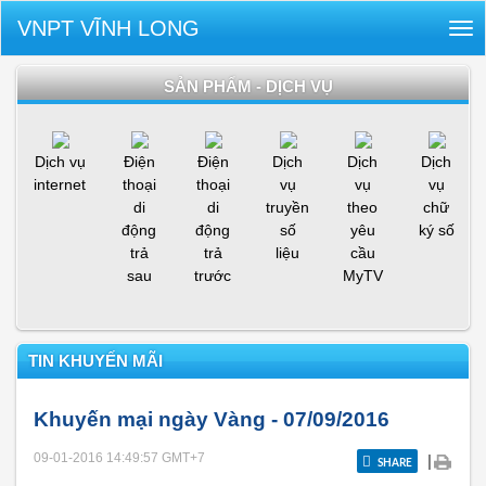
VNPT VĨNH LONG
Tog
nav
SẢN PHẨM - DỊCH VỤ
Dịch vụ
Điện
Điện
Dịch
Dịch
Dịch
internet
thoại
thoại
vụ
vụ
vụ
di
di
truyền
theo
chữ
động
động
số
yêu
ký số
trả
trả
liệu
cầu
sau
trước
MyTV
TIN KHUYẾN MÃI
Khuyến mại ngày Vàng - 07/09/2016
09-01-2016 14:49:57
GMT+7
|
SHARE