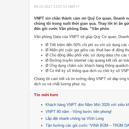
09-15-2017 13:37:13
GMT+7
VNPT xin chân thành cảm ơn Quý Cơ quan, Doanh ng
chúng tôi trong suốt thời gian qua. Thay lời tri ân
đến gói cước Văn phòng Data. “Văn phòn
Văn phòng Data của VNPT sẽ giúp Quý Cơ quan, Doanh
Ø Tiết kiệm đến 50% chi phí so với sử dụng các 
Ø Miễn phí cuộc gọi giữa các thuê bao di động t
Ø Chủ động điều phối việc sử dụng data cho các th
Ø Đường truyền internet cáp quang kết nối an to
Ø Ứng dụng chăm sóc khách hàng thông quadịch
Ø Có thể ký số thông qua dịch vụ chữ ký số VNP
Chúng tôi cam kết và tin tưởng rằng VNPT sẽ đáp ứng 
dịch vụ và chất lượng phục vụ.
Tin mới hơn
Khách hàng VNPT đón Năm Mới 2026 vớí siêu khuy
VNPT 80 năm - Vững bước tiên phong!
Lắp đặt nhanh chóng tại Vĩnh Long
Tận hưởng các gói cước “VINA BÙM – TRÙM DATA”