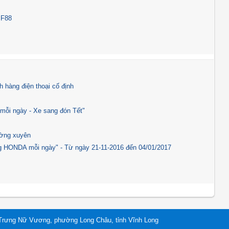
 F88
h hàng điện thoại cố định
mỗi ngày - Xe sang đón Tết"
ường xuyên
ng HONDA mỗi ngày" - Từ ngày 21-11-2016 đến 04/01/2017
Trưng Nữ Vương, phường Long Châu, tỉnh Vĩnh Long