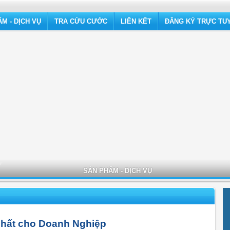
M - DỊCH VỤ
TRA CỨU CƯỚC
LIÊN KẾT
ĐĂNG KÝ TRỰC TU
SẢN PHẨM - DỊCH VỤ
nhất cho Doanh Nghiệp