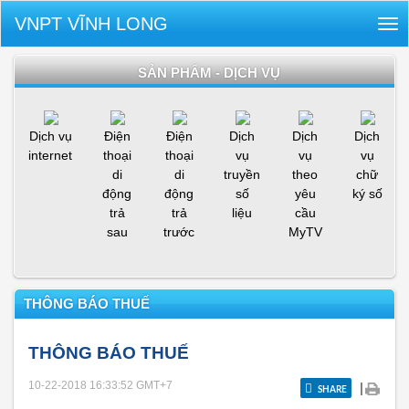
VNPT VĨNH LONG
Tog
nav
SẢN PHẨM - DỊCH VỤ
Dịch vụ
Điện
Điện
Dịch
Dịch
Dịch
internet
thoại
thoại
vụ
vụ
vụ
di
di
truyền
theo
chữ
động
động
số
yêu
ký số
trả
trả
liệu
cầu
sau
trước
MyTV
THÔNG BÁO THUẾ
THÔNG BÁO THUẾ
10-22-2018 16:33:52
GMT+7
|
SHARE