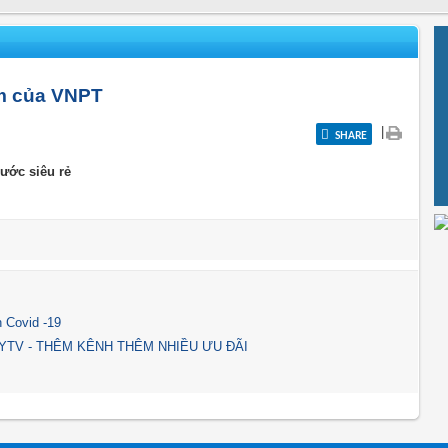
am của VNPT
|
SHARE
cước siêu rẻ
h Covid -19
YTV - THÊM KÊNH THÊM NHIỀU ƯU ĐÃI