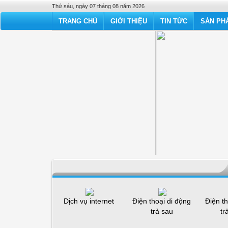
Thứ sáu, ngày 07 tháng 08 năm 2026
TRANG CHỦ
GIỚI THIỆU
TIN TỨC
SẢN PHẨ
Dịch vụ internet
Điện thoại di động
Điện th
trả sau
tr