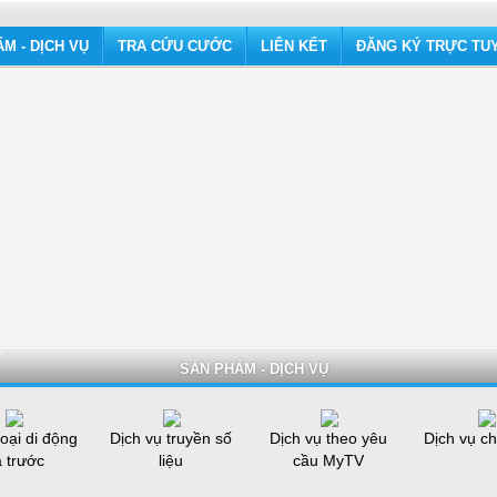
M - DỊCH VỤ
TRA CỨU CƯỚC
LIÊN KẾT
ĐĂNG KÝ TRỰC TU
SẢN PHẨM - DỊCH VỤ
oại di động
Dịch vụ truyền số
Dịch vụ theo yêu
Dịch vụ ch
ả trước
liệu
cầu MyTV