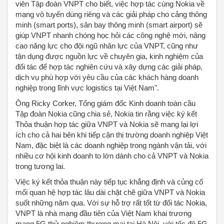
viên Tập đoàn VNPT cho biết, việc hợp tác cùng Nokia về
mạng vô tuyến dùng riêng và các giải pháp cho cảng thông
minh (smart ports), sân bay thông minh (smart airport) sẽ
giúp VNPT nhanh chóng học hỏi các công nghệ mới, nâng
cao năng lực cho đội ngũ nhân lực của VNPT, cũng như
tận dụng được nguồn lực về chuyên gia, kinh nghiệm của
đối tác để hợp tác nghiên cứu và xây dựng các giải pháp,
dịch vụ phù hợp với yêu cầu của các khách hàng doanh
nghiệp trong lĩnh vực logistics tại Việt Nam".
Ông Ricky Corker, Tổng giám đốc Kinh doanh toàn cầu
Tập đoàn Nokia cũng chia sẻ, Nokia tin rằng việc ký kết
Thỏa thuận hợp tác giữa VNPT và Nokia sẽ mang lại lợi
ích cho cả hai bên khi tiếp cận thị trường doanh nghiệp Việt
Nam, đặc biệt là các doanh nghiệp trong ngành vận tải, với
nhiều cơ hội kinh doanh to lớn dành cho cả VNPT và Nokia
trong tương lai.
Việc ký kết thỏa thuận này tiếp tục khẳng định và củng cố
mối quan hệ hợp tác lâu dài chặt chẽ giữa VNPT và Nokia
suốt những năm qua. Với sự hỗ trợ rất tốt từ đối tác Nokia,
VNPT là nhà mạng đầu tiên của Việt Nam khai trương
mạng 5G thử nghiệm thương mại tại Hà Nội, với tốc độ 5G