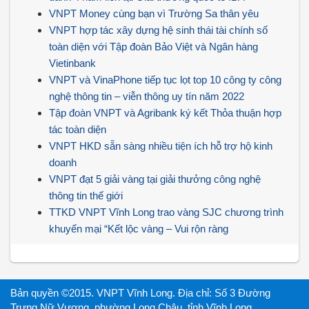
VNPT Money cùng bạn vì Trường Sa thân yêu
VNPT hợp tác xây dựng hệ sinh thái tài chính số
toàn diện với Tập đoàn Bảo Việt và Ngân hàng
Vietinbank
VNPT và VinaPhone tiếp tục lọt top 10 công ty công
nghệ thông tin – viễn thông uy tín năm 2022
Tập đoàn VNPT và Agribank ký kết Thỏa thuận hợp
tác toàn diện
VNPT HKD sẵn sàng nhiều tiện ích hỗ trợ hộ kinh
doanh
VNPT đạt 5 giải vàng tại giải thưởng công nghệ
thông tin thế giới
TTKD VNPT Vĩnh Long trao vàng SJC chương trình
khuyến mại “Kết lộc vàng – Vui rộn ràng
Bản quyền ©2015. VNPT Vĩnh Long. Địa chỉ: Số 3 Đường
Trưng Nữ Vương, phường Long Châu, tỉnh Vĩnh Long