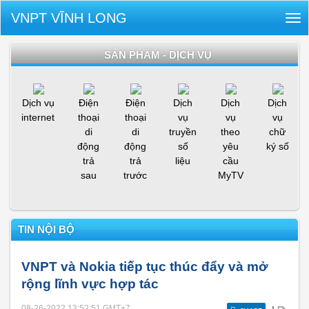
VNPT VĨNH LONG
Tog
nav
SẢN PHẨM - DỊCH VỤ
Dịch vụ
Điện
Điện
Dịch
Dịch
Dịch
internet
thoại
thoại
vụ
vụ
vụ
di
di
truyền
theo
chữ
động
động
số
yêu
ký số
trả
trả
liệu
cầu
sau
trước
MyTV
TIN NỘI BỘ
VNPT và Nokia tiếp tục thúc đẩy và mở
rộng lĩnh vực hợp tác
08-26-2022 13:52:51
GMT+7