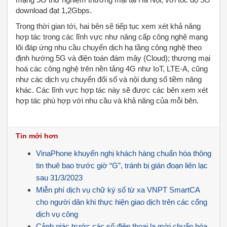
download đạt 1,2Gbps.
Trong thời gian tới, hai bên sẽ tiếp tục xem xét khả năng
hợp tác trong các lĩnh vực như nâng cấp công nghệ mạng
lõi đáp ứng nhu cầu chuyển dịch hạ tầng công nghệ theo
định hướng 5G và điện toán đám mây (Cloud); thương mại
hoá các công nghệ trên nền tảng 4G như IoT, LTE-A, cũng
như các dịch vụ chuyển đổi số và nội dung số tiềm năng
khác. Các lĩnh vực hợp tác này sẽ được các bên xem xét
hợp tác phù hợp với nhu cầu và khả năng của mỗi bên.
Tin mới hơn
VinaPhone khuyến nghị khách hàng chuẩn hóa thông
tin thuê bao trước giờ “G”, tránh bị gián đoạn liên lạc
sau 31/3/2023
Miễn phí dịch vụ chữ ký số từ xa VNPT SmartCA
cho người dân khi thực hiện giao dịch trên các cổng
dịch vụ công
Cảnh giác trước các số điện thoại lạ mời chuẩn hóa