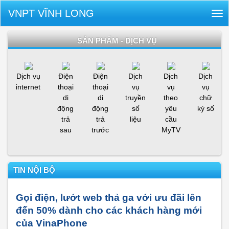
VNPT VĨNH LONG
Tog
nav
SẢN PHẨM - DỊCH VỤ
Dịch vụ
Điện
Điện
Dịch
Dịch
Dịch
internet
thoại
thoại
vụ
vụ
vụ
di
di
truyền
theo
chữ
động
động
số
yêu
ký số
trả
trả
liệu
cầu
sau
trước
MyTV
TIN NỘI BỘ
Gọi điện, lướt web thả ga với ưu đãi lên
đến 50% dành cho các khách hàng mới
của VinaPhone