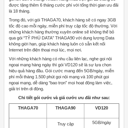
được tặng thêm 6 tháng cước phí với tổng thời gian ưu đãi
là 18 tháng.
Trong đó, với gói THAGA70, khách hàng sẽ có ngay 3GB
tốc độ cao mỗi ngày, miễn phí truy cập tốc độ thường. Với
những khách hàng thường xuyên online sẽ không thể bỏ
qua gói “TỶ PHÚ DATA” THAGA90 với dung lượng Data
không giới hạn, giúp khách hàng luôn có sẵn kết nối
Internet trên điện thoại mọi lúc, mọi nơi.
Với những khách hàng có nhu cầu liên lạc, nghe gọi nội
ngoại mạng hàng ngày thì gói VD120 sẽ là sự lựa chọn
hiệu quả hàng đầu. Gói cước mang đến 5GB/ngày, miễn
phí mỗi tháng 1.500 phút gọi nội mạng và 100 phút gọi
ngoại mạng, dễ dàng “bao trọn” mọi hoạt động làm việc,
giải trí trên di động.
Chi tiết gói cước và giá cước ưu đãi như sau:
THAGA70
THAGA90
VD120
5GB/ngày
Truy cập