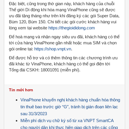
Đặc biệt, cũng trong thờ gian này, khách hàng của chuỗi
Thế giới Di động khi hòa mạng VinaPhone cũng sẽ được
ưu đãi tặng tháng như trên khi đăng ký các gói Super Data,
Bùm 120, Bùm 150. Chi tiết các gói cước khách hàng vui
lòng xem tại website
https://thegioididong.com
Để hoà mạng và nhận ngay siêu ưu đãi, khách hàng có thể
tới cửa hàng VinaPhone gần nhất hoặc mua SIM và chọn
gói online tại:
https://shop.vnpt.vn
.
Để được hỗ trợ và có thêm thông tin các chương trình ưu
đãi khác từ VinaPhone, khách hàng có thể gọi điện tới
Tổng đài CSKH: 18001091 (miễn phí).
Tin mới hơn
VinaPhone khuyến nghị khách hàng chuẩn hóa thông
tin thuê bao trước giờ “G”, tránh bị gián đoạn liên lạc
sau 31/3/2023
Miễn phí dịch vụ chữ ký số từ xa VNPT SmartCA
cho người dân khi thực hiện giao dịch trên các cổng