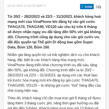
02-22-2023 13:20:35
GMT+7
|
SHARE
Từ 20/2 – 28/2/2023 và 22/3 – 31/3/2023, khách hàng hoà
mạng mới của VinaPhone khi đăng ký các gói cước
THAGA70, THAGA90, VD120 các chu kỳ trên 6 tháng
sẽ được nhận ngay ưu đãi tặng đến 50% với giá không
đổi. Chương trình cũng áp dụng cho các gói cước ưu
đãi độc quyền tại Thế giới Di động bao gồm Super
Data, Bùm 120, Bùm 150.
Nhằm gia tăng quyền lợi và trải nghiệm dịch vụ cho khách
hàng, đặc biệt là các khách hàng hòa mạng mới,
VinaPhone đang triển khai chương trình ưu đãi sâu, tặng
đến 50%, giá không đổi. Chương trình diễn ra từ 20/2 –
28/2/2023 và 22/3 – 31/3/2023, áp dụng với các thuê bao
trả trước hòa mạng mới khi đăng ký gói cước THAGA70,
THAGA90, VD120 – là những gói cước “hot” hàng đầu của
nhà mạng hiện nay.
Theo đó, khách hàng chỉ cần mua trọn gói 6 tháng sẽ được
tặng thêm 3 tháng cước phí, nâng thời gian hưởng ưu đãi
gói lên đến 9 tháng. Khách hàng mua trọn gói 12 tháng sẽ