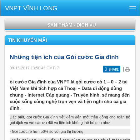
VNPT VĨNH LONG
Tog
nav
SẢN PHẨM - DỊCH VỤ
TIN KHUYẾN MÃI
Những tiện ích của Gói cước Gia đình
09-15-2017 13:50:45
GMT+7
|
SHARE
ói cước Gia đình của VNPT là gói cước có 1 – 0 – 2 tại
Việt Nam khi tích hợp cả Thoại – Data di động dùng
chung - Internet Cáp quang - Truyền hình, sẽ mang đến
cuộc sống công nghệ trọn vẹn và tiện nghi cho cả gia
đình.
Đặc biệt, gói cước Gia đình tiết kiệm đến một triệu đồng cho toàn bộ
gói dịch vụ với các ưu đãi và tiện ích không thể bỏ qua như:
- Gói cước rẻ hơn 50% so với giá thị trường.