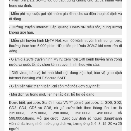
- Miễn phí Data 3G/4G tốc độ cao, dùng chung cho tất cả thành viên
trong gia đình.
- Miễn phí mọi cuộc gọi nội nhóm gia đình, cho cả điện thoại cố định và
di động.
- Đường truyền Internet Cáp quang FiberVNN siêu tốc, dung lượng
không giới hạn.
- Miễn phí truyền hình MyTV Net, xem 60 kênh truyền hình trong nước,
thưởng thức hơn 5.000 phim HD, miễn phí Data 3G/4G khi xem trên di
động.
- Giảm giá 20% truyền hình MyTV, xem hơn 140 kênh truyền hình trong
nước và quốc tế, tùy chọn kênh truyền hình theo yêu cầu.
- Diệt virus, bảo vệ trẻ nhỏ khỏi nội dung độc hại, bảo vệ giao dịch
Internet Banking với F-Secure SAFE.
- Giản tiện việc thanh toán, chỉ còn một hóa đơn duy nhất.
- Mọi dịch vụ trong một, liên hệ lắp đặt, hỗ trợ dễ dàng.
Được biết, gói cước Gia đình của VNPT gồm 6 gói cước là: GD0, GD2,
GD3, GD4, GD6 và GD8, có giá cước tính theo tháng lần lượt là
235.000đ, 275.000đ, 298.000đ, 398.000đ, 498.000đ và
598.000đ/tháng. Mỗi gói cước được quy định số người dùng/thành
viên tối đa trong nhóm sử dụng dịch vụ, tương ứng 6, 6, 8, 15, 20 và 25
người.