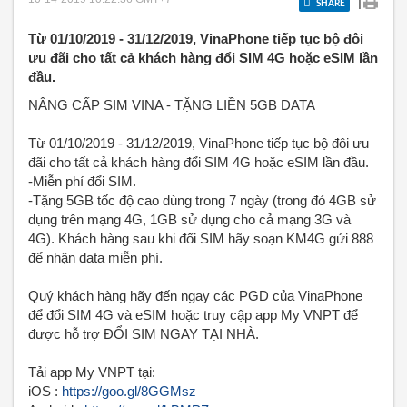
|
SHARE
Từ 01/10/2019 - 31/12/2019, VinaPhone tiếp tục bộ đôi
ưu đãi cho tất cả khách hàng đổi SIM 4G hoặc eSIM lần
đầu.
NÂNG CẤP SIM VINA - TẶNG LIỀN 5GB DATA
Từ 01/10/2019 - 31/12/2019, VinaPhone tiếp tục bộ đôi ưu
đãi cho tất cả khách hàng đổi SIM 4G hoặc eSIM lần đầu.
-Miễn phí đổi SIM.
-Tặng 5GB tốc độ cao dùng trong 7 ngày (trong đó 4GB sử
dụng trên mạng 4G, 1GB sử dụng cho cả mạng 3G và
4G). Khách hàng sau khi đổi SIM hãy soạn KM4G gửi 888
để nhận data miễn phí.
Quý khách hàng hãy đến ngay các PGD của VinaPhone
để đổi SIM 4G và eSIM hoặc truy cập app My VNPT để
được hỗ trợ ĐỔI SIM NGAY TẠI NHÀ.
Tải app My VNPT tại:
iOS :
https://goo.gl/8GGMsz