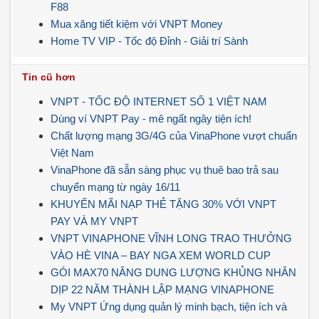
F88
Mua xăng tiết kiệm với VNPT Money
Home TV VIP - Tốc độ Đỉnh - Giải trí Sành
Tin cũ hơn
VNPT - TỐC ĐỘ INTERNET SỐ 1 VIỆT NAM
Dùng ví VNPT Pay - mê ngất ngây tiện ích!
Chất lượng mạng 3G/4G của VinaPhone vượt chuẩn
Việt Nam
VinaPhone đã sẵn sàng phục vụ thuê bao trả sau
chuyển mạng từ ngày 16/11
KHUYẾN MÃI NẠP THẺ TẶNG 30% VỚI VNPT
PAY VÀ MY VNPT
VNPT VINAPHONE VĨNH LONG TRAO THƯỞNG
VÀO HÈ VINA – BAY NGA XEM WORLD CUP
GÓI MAX70 NÂNG DUNG LƯỢNG KHỦNG NHÂN
DỊP 22 NĂM THÀNH LẬP MẠNG VINAPHONE
My VNPT Ứng dụng quản lý minh bạch, tiện ích và