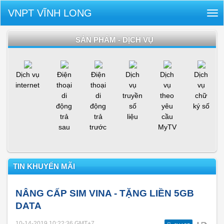
VNPT VĨNH LONG
Tog
nav
SẢN PHẨM - DỊCH VỤ
Dịch vụ
Điện
Điện
Dịch
Dịch
Dịch
internet
thoại
thoại
vụ
vụ
vụ
di
di
truyền
theo
chữ
động
động
số
yêu
ký số
trả
trả
liệu
cầu
sau
trước
MyTV
TIN KHUYẾN MÃI
NÂNG CẤP SIM VINA - TẶNG LIỀN 5GB
DATA
10-14-2019 10:22:36
GMT+7