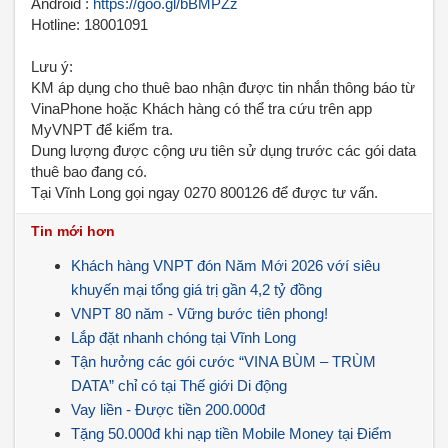
Android :
https://goo.gl/bBMPZz
Hotline: 18001091
Lưu ý:
KM áp dụng cho thuê bao nhận được tin nhắn thông báo từ
VinaPhone hoặc Khách hàng có thể tra cứu trên app
MyVNPT để kiểm tra.
Dung lượng được cộng ưu tiên sử dụng trước các gói data
thuê bao đang có.
Tại Vĩnh Long gọi ngay 0270 800126 để được tư vấn.
Tin mới hơn
Khách hàng VNPT đón Năm Mới 2026 vớí siêu
khuyến mại tổng giá trị gần 4,2 tỷ đồng
VNPT 80 năm - Vững bước tiên phong!
Lắp đặt nhanh chóng tại Vĩnh Long
Tận hưởng các gói cước “VINA BÙM – TRÙM
DATA” chỉ có tại Thế giới Di động
Vay liền - Được tiền 200.000đ
Tặng 50.000đ khi nạp tiền Mobile Money tại Điểm