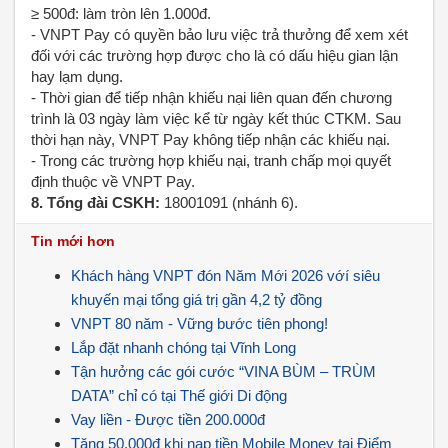
≥ 500đ: làm tròn lên 1.000đ.
- VNPT Pay có quyền bảo lưu việc trả thưởng để xem xét
đối với các trường hợp được cho là có dấu hiệu gian lận
hay lạm dụng.
- Thời gian để tiếp nhận khiếu nại liên quan đến chương
trình là 03 ngày làm việc kể từ ngày kết thúc CTKM. Sau
thời hạn này, VNPT Pay không tiếp nhận các khiếu nại.
- Trong các trường hợp khiếu nại, tranh chấp mọi quyết
định thuộc về VNPT Pay.
8. Tổng đài CSKH:
18001091 (nhánh 6).
Tin mới hơn
Khách hàng VNPT đón Năm Mới 2026 vớí siêu
khuyến mại tổng giá trị gần 4,2 tỷ đồng
VNPT 80 năm - Vững bước tiên phong!
Lắp đặt nhanh chóng tại Vĩnh Long
Tận hưởng các gói cước “VINA BÙM – TRÙM
DATA” chỉ có tại Thế giới Di động
Vay liền - Được tiền 200.000đ
Tặng 50.000đ khi nạp tiền Mobile Money tại Điểm