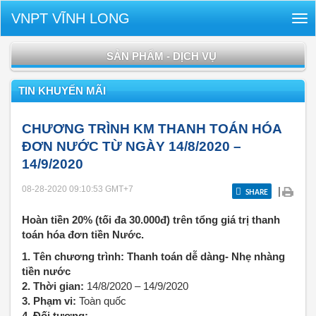
VNPT VĨNH LONG
Tog
nav
SẢN PHẨM - DỊCH VỤ
TIN KHUYẾN MÃI
CHƯƠNG TRÌNH KM THANH TOÁN HÓA
ĐƠN NƯỚC TỪ NGÀY 14/8/2020 –
14/9/2020
08-28-2020 09:10:53
GMT+7
|
SHARE
Hoàn tiền 20% (tối đa 30.000đ) trên tổng giá trị thanh
toán hóa đơn tiền Nước.
1. Tên chương trình: Thanh toán dễ dàng- Nhẹ nhàng
tiền nước
2. Thời gian:
14/8/2020 – 14/9/2020
3. Phạm vi:
Toàn quốc
4. Đối tượng: