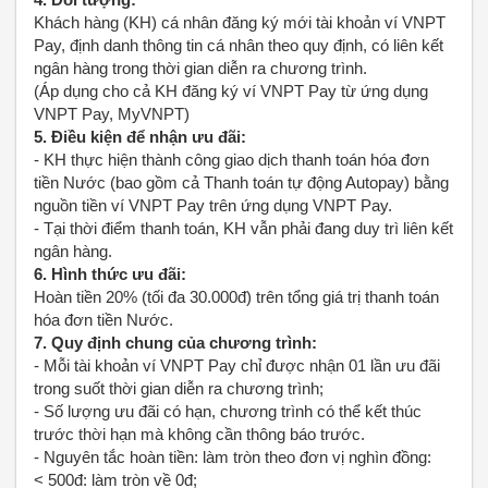
Khách hàng (KH) cá nhân đăng ký mới tài khoản ví VNPT
Pay, định danh thông tin cá nhân theo quy định, có liên kết
ngân hàng trong thời gian diễn ra chương trình.
(Áp dụng cho cả KH đăng ký ví VNPT Pay từ ứng dụng
VNPT Pay, MyVNPT)
5. Điều kiện để nhận ưu đãi:
- KH thực hiện thành công giao dịch thanh toán hóa đơn
tiền Nước (bao gồm cả Thanh toán tự động Autopay) bằng
nguồn tiền ví VNPT Pay trên ứng dụng VNPT Pay.
- Tại thời điểm thanh toán, KH vẫn phải đang duy trì liên kết
ngân hàng.
6. Hình thức ưu đãi:
Hoàn tiền 20% (tối đa 30.000đ) trên tổng giá trị thanh toán
hóa đơn tiền Nước.
7. Quy định chung của chương trình:
- Mỗi tài khoản ví VNPT Pay chỉ được nhận 01 lần ưu đãi
trong suốt thời gian diễn ra chương trình;
- Số lượng ưu đãi có hạn, chương trình có thể kết thúc
trước thời hạn mà không cần thông báo trước.
- Nguyên tắc hoàn tiền: làm tròn theo đơn vị nghìn đồng:
< 500đ: làm tròn về 0đ;