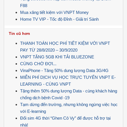
F88
Mua xăng tiết kiệm với VNPT Money
Home TV VIP - Tốc độ Đỉnh - Giải trí Sành
Tin cũ hơn
THANH TOÁN HỌC PHÍ TIẾT KIỆM VỚI VNPT
PAY TỪ 28/8/2020 – 30/9/2020
VNPT TẶNG 5GB KHI TẢI BLUEZONE
CÙNG CHỜ ĐỢI...
VinaPhone - Tăng 50% dung lượng Data 3G/4G
MIỄN PHÍ DỊCH VỤ HỌC TRỰC TUYẾN VNPT E-
LEARNING - CÙNG VNPT
Tặng thêm 50% dung lượng Data - cùng khách hàng
chống dịch bệnh Covid -19
Tạm dừng đến trường, nhưng không ngừng việc học
với E-learning
Đổi sim 4G thời “Ghen Cô Vy” để được hỗ trợ tại
nhà!