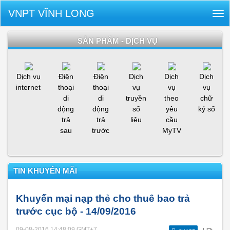
VNPT VĨNH LONG
Tog
nav
SẢN PHẨM - DỊCH VỤ
Dịch vụ
Điện
Điện
Dịch
Dịch
Dịch
internet
thoại
thoại
vụ
vụ
vụ
di
di
truyền
theo
chữ
động
động
số
yêu
ký số
trả
trả
liệu
cầu
sau
trước
MyTV
TIN KHUYẾN MÃI
Khuyến mại nạp thẻ cho thuê bao trả
trước cục bộ - 14/09/2016
09-08-2016 14:48:09
GMT+7