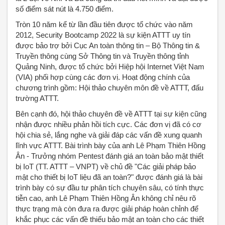
số điểm sát nút là 4.750 điểm.
Tròn 10 năm kể từ lần đầu tiên được tổ chức vào năm
2012, Security Bootcamp 2022 là sự kiện ATTT uy tín
được bảo trợ bởi Cục An toàn thông tin – Bộ Thông tin &
Truyền thông cùng Sở Thông tin và Truyền thông tỉnh
Quảng Ninh, được tổ chức bởi Hiệp hội Internet Việt Nam
(VIA) phối hợp cùng các đơn vị. Hoạt động chính của
chương trình gồm: Hội thảo chuyên môn đề về ATTT, đấu
trường ATTT.
Bên cạnh đó, hội thảo chuyên đề về ATTT tại sự kiện cũng
nhận được nhiều phản hồi tích cực. Các đơn vị đã có cơ
hội chia sẻ, lắng nghe và giải đáp các vấn đề xung quanh
lĩnh vực ATTT. Bài trình bày của anh Lê Phạm Thiên Hồng
Ân - Trưởng nhóm Pentest đánh giá an toàn bảo mật thiết
bị IoT (TT. ATTT – VNPT) về chủ đề "Các giải pháp bảo
mật cho thiết bị IoT liệu đã an toàn?" được đánh giá là bài
trình bày có sự đầu tư phân tích chuyên sâu, có tính thực
tiễn cao, anh Lê Phạm Thiên Hồng Ân không chỉ nêu rõ
thực trạng mà còn đưa ra được giải pháp hoàn chỉnh để
khắc phục các vấn đề thiếu bảo mật an toàn cho các thiết