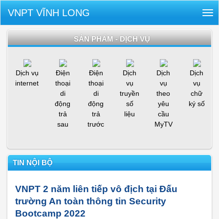
VNPT VĨNH LONG
Tog
nav
SẢN PHẨM - DỊCH VỤ
Dịch vụ
Điện
Điện
Dịch
Dịch
Dịch
internet
thoại
thoại
vụ
vụ
vụ
di
di
truyền
theo
chữ
động
động
số
yêu
ký số
trả
trả
liệu
cầu
sau
trước
MyTV
TIN NỘI BỘ
VNPT 2 năm liên tiếp vô địch tại Đấu
trường An toàn thông tin Security
Bootcamp 2022