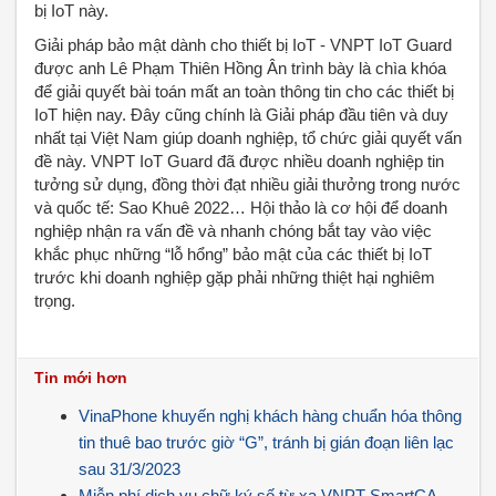
bị IoT này.
Giải pháp bảo mật dành cho thiết bị IoT - VNPT IoT Guard
được anh Lê Phạm Thiên Hồng Ân trình bày là chìa khóa
để giải quyết bài toán mất an toàn thông tin cho các thiết bị
IoT hiện nay. Đây cũng chính là Giải pháp đầu tiên và duy
nhất tại Việt Nam giúp doanh nghiệp, tổ chức giải quyết vấn
đề này. VNPT IoT Guard đã được nhiều doanh nghiệp tin
tưởng sử dụng, đồng thời đạt nhiều giải thưởng trong nước
và quốc tế: Sao Khuê 2022… Hội thảo là cơ hội để doanh
nghiệp nhận ra vấn đề và nhanh chóng bắt tay vào việc
khắc phục những “lỗ hổng” bảo mật của các thiết bị IoT
trước khi doanh nghiệp gặp phải những thiệt hại nghiêm
trọng.
Tin mới hơn
VinaPhone khuyến nghị khách hàng chuẩn hóa thông
tin thuê bao trước giờ “G”, tránh bị gián đoạn liên lạc
sau 31/3/2023
Miễn phí dịch vụ chữ ký số từ xa VNPT SmartCA