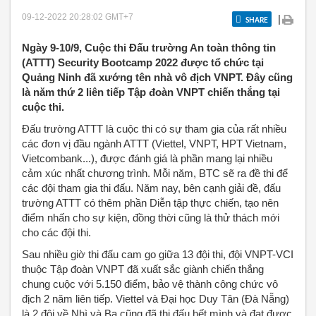
09-12-2022 20:28:02
GMT+7
|
SHARE
Ngày 9-10/9, Cuộc thi Đấu trường An toàn thông tin
(ATTT) Security Bootcamp 2022 được tổ chức tại
Quảng Ninh đã xướng tên nhà vô địch VNPT. Đây cũng
là năm thứ 2 liên tiếp Tập đoàn VNPT chiến thắng tại
cuộc thi.
Đấu trường ATTT là cuộc thi có sự tham gia của rất nhiều
các đơn vị đầu ngành ATTT (Viettel, VNPT, HPT Vietnam,
Vietcombank...), được đánh giá là phần mang lại nhiều
cảm xúc nhất chương trình. Mỗi năm, BTC sẽ ra đề thi để
các đội tham gia thi đấu. Năm nay, bên cạnh giải đề, đấu
trường ATTT có thêm phần Diễn tập thực chiến, tạo nên
điểm nhấn cho sự kiện, đồng thời cũng là thử thách mới
cho các đội thi.
Sau nhiều giờ thi đấu cam go giữa 13 đội thi, đội VNPT-VCI
thuộc Tập đoàn VNPT đã xuất sắc giành chiến thắng
chung cuộc với 5.150 điểm, bảo vệ thành công chức vô
địch 2 năm liên tiếp. Viettel và Đại học Duy Tân (Đà Nẵng)
là 2 đội về Nhì và Ba cũng đã thi đấu hết mình và đạt được