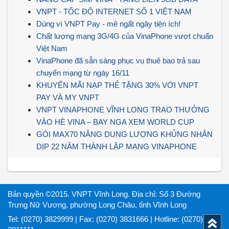
VNPT - TỐC ĐỘ INTERNET SỐ 1 VIỆT NAM
Dùng ví VNPT Pay - mê ngất ngây tiện ích!
Chất lượng mạng 3G/4G của VinaPhone vượt chuẩn
Việt Nam
VinaPhone đã sẵn sàng phục vụ thuê bao trả sau
chuyển mạng từ ngày 16/11
KHUYẾN MÃI NẠP THẺ TẶNG 30% VỚI VNPT
PAY VÀ MY VNPT
VNPT VINAPHONE VĨNH LONG TRAO THƯỞNG
VÀO HÈ VINA – BAY NGA XEM WORLD CUP
GÓI MAX70 NÂNG DUNG LƯỢNG KHỦNG NHÂN
DỊP 22 NĂM THÀNH LẬP MẠNG VINAPHONE
Bản quyền ©2015. VNPT Vĩnh Long. Địa chỉ: Số 3 Đường
Trưng Nữ Vương, phường Long Châu, tỉnh Vĩnh Long
Tel: (0270) 3829999 | Fax: (0270) 3831666 | Hotline: (0270)