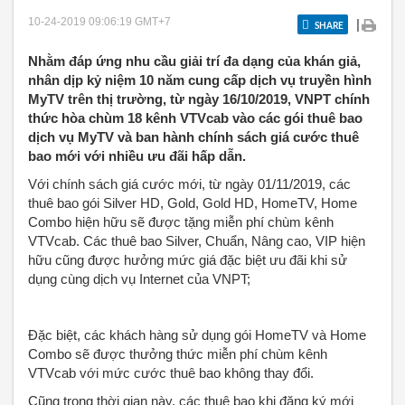
10-24-2019 09:06:19
GMT+7
|
SHARE
Nhằm đáp ứng nhu cầu giải trí đa dạng của khán giả,
nhân dịp kỷ niệm 10 năm cung cấp dịch vụ truyền hình
MyTV trên thị trường, từ ngày 16/10/2019, VNPT chính
thức hòa chùm 18 kênh VTVcab vào các gói thuê bao
dịch vụ MyTV và ban hành chính sách giá cước thuê
bao mới với nhiều ưu đãi hấp dẫn.
Với chính sách giá cước mới, từ ngày 01/11/2019, các
thuê bao gói Silver HD, Gold, Gold HD, HomeTV, Home
Combo hiện hữu sẽ được tặng miễn phí chùm kênh
VTVcab. Các thuê bao Silver, Chuẩn, Nâng cao, VIP hiện
hữu cũng được hưởng mức giá đặc biệt ưu đãi khi sử
dụng cùng dịch vụ Internet của VNPT;
Đặc biệt, các khách hàng sử dụng gói HomeTV và Home
Combo sẽ được thưởng thức miễn phí chùm kênh
VTVcab với mức cước thuê bao không thay đổi.
Cũng trong thời gian này, các thuê bao khi đăng ký mới