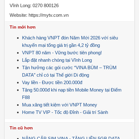
Vĩnh Long: 0270 800126
Website: https://mytv.com.vn
Tin mới hơn
Khách hàng VNPT đón Năm Mới 2026 vớí siêu
khuyến mại tổng giá trị gần 4,2 tỷ đồng
VNPT 80 năm - Vững bước tiên phong!
Lắp đặt nhanh chóng tại Vĩnh Long
Tận hưởng các gói cước “VINA BÙM – TRÙM
DATA” chỉ có tại Thế giới Di động
Vay liền - Được tiền 200.000đ
Tặng 50.000đ khi nạp tiền Mobile Money tại Điểm
F88
Mua xăng tiết kiệm với VNPT Money
Home TV VIP - Tốc độ Đỉnh - Giải trí Sành
Tin cũ hơn
NÂNG CẤP SIM VINA - TẶNG LIỀN 5GB DATA