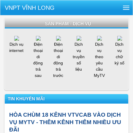
VNPT VĨNH LONG
Tog
nav
SẢN PHẨM - DỊCH VỤ
Dịch vụ
Điện
Điện
Dịch
Dịch
Dịch
internet
thoại
thoại
vụ
vụ
vụ
di
di
truyền
theo
chữ
động
động
số
yêu
ký số
trả
trả
liệu
cầu
sau
trước
MyTV
TIN KHUYẾN MÃI
HÒA CHÙM 18 KÊNH VTVCAB VÀO DỊCH
VỤ MYTV - THÊM KÊNH THÊM NHIỀU ƯU
ĐÃI