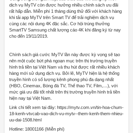
dịch vụ MyTV còn được hưởng nhiều chính sách ưu đãi
rất hấp dẫn. Miễn phí 1 tháng dùng thử đối với khách hàng
khi tải app MyTV trên Smart TV để trải nghiệm dịch vụ
cùng các nội dung 4K đặc sắc. Cơ hội trúng thưởng
SmartTV Samsung chất lượng cáo 4K khi đăng ký từ nay
cho đến 19/11/2019.
Chính sách giá cước MyTV lần này được kỳ vọng sẽ tạo
nên một cuộc bứt phá ngoạn mục trên thị trường truyền
hình trả tiền tại Việt Nam và thu hút được rất nhiều khách
hàng mới sử dụng dịch vụ. Bởi lẽ, MyTV hiện là hệ thống
truyền hình có số lượng kênh phong phú đa dạng nhất
(HBO, Cinemax, Bóng đá TV, Thể thao TV, Film,…), với
mức giá ưu đãi tốt nhất trên thị trường truyền hình trả tiền
hiện nay tại Việt Nam.
Link chi tiết xem tại đây: https://mytv.com.vn/tin-hoa-chum-
18-kenh-vtvcab-vao-dich-vu-mytv--them-kenh-them-nhieu-
uu-dai-1508.html
Hotline: 18001166 (Miễn phí)