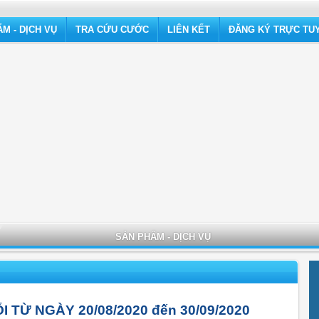
M - DỊCH VỤ
TRA CỨU CƯỚC
LIÊN KẾT
ĐĂNG KÝ TRỰC TU
SẢN PHẨM - DỊCH VỤ
 TỪ NGÀY 20/08/2020 đến 30/09/2020