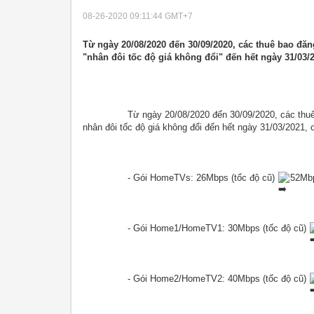
08-26-2020 09:11:44
GMT+7
Từ ngày 20/08/2020 đến 30/09/2020, các thuê bao đă
"nhân đôi tốc độ giá không đổi" đến hết ngày 31/03/
		Từ ngày 20/08/2020 đến 30/09/2020, các thuê bao đăng ký mới gói cước trong chương trình khuyến mãi sẽ được 
nhân đôi tốc độ giá không đổi đến hết ngày 31/03/2021, 
		- Gói HomeTVs: 26Mbps (tốc độ cũ) 
52Mbp
		- Gói Home1/HomeTV1: 30Mbps (tốc độ cũ) 
		- Gói Home2/HomeTV2: 40Mbps (tốc độ cũ) 