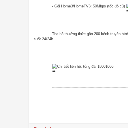
		- Gói Home3/HomeTV3: 50Mbps (tốc độ cũ) 
		Tha hồ thưởng thức gần 200 kênh truyền hình đặc sắc cùng tốc độ internet cao lên đến 100Mbps ổn định xuyên 
suốt 24/24h.
Chi tiết liên hệ: tổng đài 18001066
		------------------------------------------------------------------