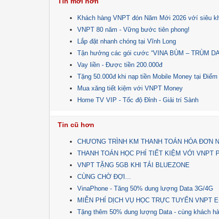
Tin mới hơn
Khách hàng VNPT đón Năm Mới 2026 vớí siêu khuy
VNPT 80 năm - Vững bước tiên phong!
Lắp đặt nhanh chóng tại Vĩnh Long
Tận hưởng các gói cước “VINA BÙM – TRÙM DATA”
Vay liền - Được tiền 200.000đ
Tặng 50.000đ khi nạp tiền Mobile Money tại Điểm
Mua xăng tiết kiệm với VNPT Money
Home TV VIP - Tốc độ Đỉnh - Giải trí Sành
Tin cũ hơn
CHƯƠNG TRÌNH KM THANH TOÁN HÓA ĐƠN NƯỚ
THANH TOÁN HỌC PHÍ TIẾT KIỆM VỚI VNPT PAY
VNPT TẶNG 5GB KHI TẢI BLUEZONE
CÙNG CHỜ ĐỢI...
VinaPhone - Tăng 50% dung lượng Data 3G/4G
MIỄN PHÍ DỊCH VỤ HỌC TRỰC TUYẾN VNPT E
Tặng thêm 50% dung lượng Data - cùng khách hà