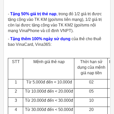
-
Tặng 50% giá trị thẻ nạp
,
trong đó 1/2 giá trị được
tặng cộng vào TK KM (gọi/sms liên mạng), 1/2 giá trị
còn lại được tặng cộng vào TK KM2 (gọi/sms nội
mạng VinaPhone và cố định VNPT).
-
Tặng thêm 100% ngày sử dụng
của thẻ cho thuê
bao VinaCard, Vina365:
STT
Mệnh giá thẻ nạp
Thời hạn sử
KM
dụng của mệnh
giá nạp tiền
1
Từ 5.000đ đến < 10.000đ
02
2
Từ 10.000đ đến < 20.000đ
05
3
Từ 20.000đ đến < 30.000đ
10
4
Từ 30.000đ đến < 50.000đ
20