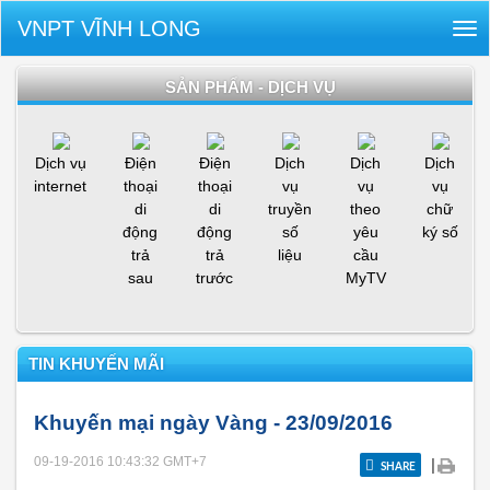
VNPT VĨNH LONG
Tog
nav
SẢN PHẨM - DỊCH VỤ
Dịch vụ
Điện
Điện
Dịch
Dịch
Dịch
internet
thoại
thoại
vụ
vụ
vụ
di
di
truyền
theo
chữ
động
động
số
yêu
ký số
trả
trả
liệu
cầu
sau
trước
MyTV
TIN KHUYẾN MÃI
Khuyến mại ngày Vàng - 23/09/2016
09-19-2016 10:43:32
GMT+7
|
SHARE