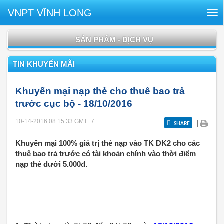
VNPT VĨNH LONG
Tog
nav
SẢN PHẨM - DỊCH VỤ
TIN KHUYẾN MÃI
Khuyến mại nạp thẻ cho thuê bao trả
trước cục bộ - 18/10/2016
10-14-2016 08:15:33
GMT+7
|
SHARE
Khuyến mại 100% giá trị thẻ nạp vào TK DK2 cho các
thuê bao trả trước có tài khoản chính vào thời điểm
nạp thẻ dưới 5.000đ.