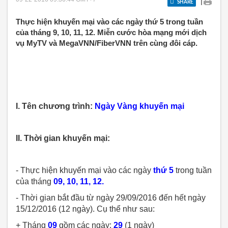
|
SHARE
Thực hiện khuyến mại vào các ngày thứ 5 trong tuần
của tháng 9, 10, 11, 12. Miễn cước hòa mạng mới dịch
vụ MyTV và MegaVNN/FiberVNN trên cùng đôi cáp.
I. Tên chương trình:
Ngày Vàng khuyến mại
II. Thời gian khuyến mại:
- Thực hiện khuyến mại vào các ngày
thứ 5
trong tuần
của tháng
09, 10, 11, 12.
- Thời gian bắt đầu từ ngày 29/09/2016 đến hết ngày
15/12/2016 (12 ngày). Cụ thể như sau:
+ Tháng
09
gồm các ngày:
29
(1 ngày)