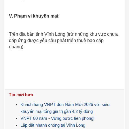
V. Phạm vi khuyến mại:
Trên địa bàn tỉnh Vĩnh Long (trừ những khu vực chưa
đáp ứng được yêu cầu phát triển thuê bao cáp
quang).
Tin mới hơn
Khách hàng VNPT đón Năm Mới 2026 vớí siêu
khuyến mại tổng giá trị gần 4,2 tỷ đồng
VNPT 80 năm - Vững bước tiên phong!
Lắp đặt nhanh chóng tại Vĩnh Long