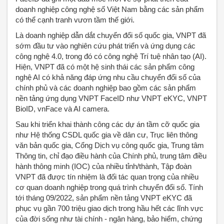
doanh nghiệp công nghệ số Việt Nam bằng các sản phẩm
có thể cạnh tranh vươn tầm thế giới.
Là doanh nghiệp dẫn dắt chuyển đổi số quốc gia, VNPT đã
sớm đầu tư vào nghiên cứu phát triển và ứng dụng các
công nghệ 4.0, trong đó có công nghệ Trí tuệ nhân tạo (AI).
Hiện, VNPT đã có một hệ sinh thái các sản phẩm công
nghệ AI có khả năng đáp ứng nhu cầu chuyển đổi số của
chính phủ và các doanh nghiệp bao gồm các sản phẩm
nền tảng ứng dụng VNPT FaceID như VNPT eKYC, VNPT
BioID, vnFace và AI camera.
Sau khi triển khai thành công các dự án tầm cỡ quốc gia
như Hệ thống CSDL quốc gia về dân cư, Trục liên thông
văn bản quốc gia, Cổng Dịch vụ công quốc gia, Trung tâm
Thông tin, chỉ đạo điều hành của Chính phủ, trung tâm điều
hành thông minh (IOC) của nhiều tỉnh/thành, Tập đoàn
VNPT đã được tín nhiệm là đối tác quan trọng của nhiều
cơ quan doanh nghiệp trong quá trình chuyển đổi số. Tính
tới tháng 09/2022, sản phẩm nền tảng VNPT eKYC đã
phục vụ gần 700 triệu giao dịch trong hầu hết các lĩnh vực
của đời sống như tài chính - ngân hàng, bảo hiểm, chứng