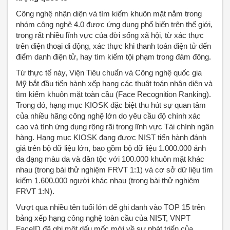
Công nghệ nhận diện và tìm kiếm khuôn mặt nằm trong
nhóm công nghệ 4.0 được ứng dụng phổ biến trên thế giới,
trong rất nhiều lĩnh vực của đời sống xã hội, từ xác thực
trên điện thoại di động, xác thực khi thanh toán điện tử đến
điểm danh điện tử, hay tìm kiếm tội phạm trong đám đông.
Từ thực tế này, Viện Tiêu chuẩn và Công nghệ quốc gia
Mỹ bắt đầu tiến hành xếp hạng các thuật toán nhận diện và
tìm kiếm khuôn mặt toàn cầu (Face Recognition Ranking).
Trong đó, hạng mục KIOSK đặc biệt thu hút sự quan tâm
của nhiều hãng công nghệ lớn do yêu cầu độ chính xác
cao và tính ứng dụng rộng rãi trong lĩnh vực Tài chính ngân
hàng. Hạng mục KIOSK đang được NIST tiến hành đánh
giá trên bộ dữ liệu lớn, bao gồm bộ dữ liệu 1.000.000 ảnh
đa dạng màu da và dân tộc với 100.000 khuôn mặt khác
nhau (trong bài thử nghiệm FRVT 1:1) và cơ sở dữ liệu tìm
kiếm 1.600.000 người khác nhau (trong bài thử nghiệm
FRVT 1:N).
Vượt qua nhiều tên tuổi lớn để ghi danh vào TOP 15 trên
bảng xếp hạng công nghệ toàn cầu của NIST, VNPT
FaceID đã ghi một dấu mốc mới về sự phát triển của