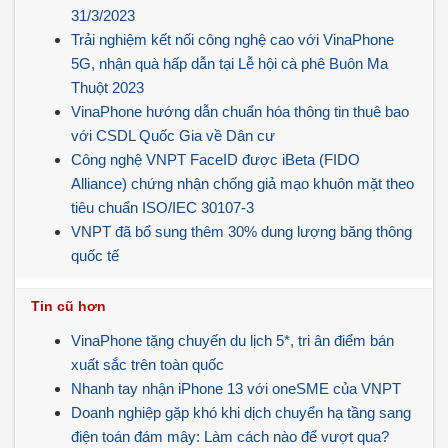
31/3/2023
Trải nghiệm kết nối công nghệ cao với VinaPhone
5G, nhận quà hấp dẫn tại Lễ hội cà phê Buôn Ma
Thuột 2023
VinaPhone hướng dẫn chuẩn hóa thông tin thuê bao
với CSDL Quốc Gia về Dân cư
Công nghệ VNPT FaceID được iBeta (FIDO
Alliance) chứng nhận chống giả mạo khuôn mặt theo
tiêu chuẩn ISO/IEC 30107-3
VNPT đã bổ sung thêm 30% dung lượng băng thông
quốc tế
Tin cũ hơn
VinaPhone tặng chuyến du lịch 5*, tri ân điểm bán
xuất sắc trên toàn quốc
Nhanh tay nhận iPhone 13 với oneSME của VNPT
Doanh nghiệp gặp khó khi dịch chuyển hạ tầng sang
điện toán đám mây: Làm cách nào để vượt qua?