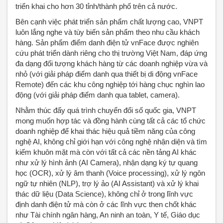
triển khai cho hơn 30 tỉnh/thành phố trên cả nước.
Bên cạnh việc phát triển sản phẩm chất lượng cao, VNPT
luôn lắng nghe và tùy biến sản phẩm theo nhu cầu khách
hàng. Sản phẩm điểm danh điện tử vnFace được nghiên
cứu phát triển dành riêng cho thị trường Việt Nam, đáp ứng
đa dạng đối tượng khách hàng từ các doanh nghiệp vừa và
nhỏ (với giải pháp điểm danh qua thiết bị di động vnFace
Remote) đến các khu công nghiệp tới hàng chục nghìn lao
động (với giải pháp điểm danh qua tablet, camera).
Nhằm thúc đẩy quá trình chuyển đổi số quốc gia, VNPT
mong muốn hợp tác và đồng hành cùng tất cả các tổ chức
doanh nghiệp để khai thác hiệu quả tiềm năng của công
nghệ AI, không chỉ giới hạn với công nghệ nhận diện và tìm
kiếm khuôn mặt mà còn với tất cả các nền tảng AI khác
như xử lý hình ảnh (AI Camera), nhận dạng ký tự quang
học (OCR), xử lý âm thanh (Voice processing), xử lý ngôn
ngữ tự nhiên (NLP), trợ lý ảo (AI Assistant) và xử lý khai
thác dữ liệu (Data Science), không chỉ ở trong lĩnh vực
định danh điện tử mà còn ở các lĩnh vực then chốt khác
như Tài chính ngân hàng, An ninh an toàn, Y tế, Giáo dục