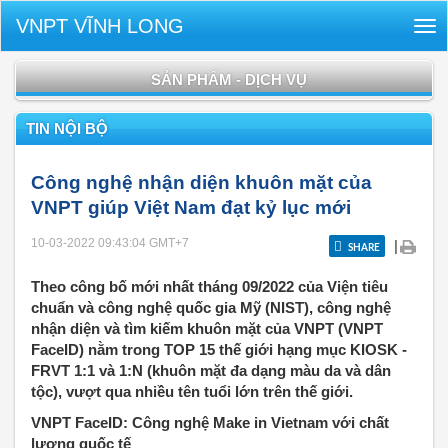
VNPT VĨNH LONG
Tog
nav
SẢN PHẨM - DỊCH VỤ
TIN NỘI BỘ
Công nghệ nhận diện khuôn mặt của
VNPT giúp Việt Nam đạt kỷ lục mới
10-03-2022 09:43:04
GMT+7
|
SHARE
Theo công bố mới nhất tháng 09/2022 của Viện tiêu
chuẩn và công nghệ quốc gia Mỹ (NIST), công nghệ
nhận diện và tìm kiếm khuôn mặt của VNPT (VNPT
FaceID) nằm trong TOP 15 thế giới hạng mục KIOSK -
FRVT 1:1 và 1:N (khuôn mặt đa dạng màu da và dân
tộc), vượt qua nhiều tên tuổi lớn trên thế giới.
VNPT FaceID: Công nghệ Make in Vietnam với chất
lượng quốc tế