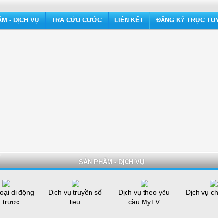
M - DỊCH VỤ
TRA CỨU CƯỚC
LIÊN KẾT
ĐĂNG KÝ TRỰC TU
SẢN PHẨM - DỊCH VỤ
oại di động
Dịch vụ truyền số
Dịch vụ theo yêu
Dịch vụ ch
ả trước
liệu
cầu MyTV