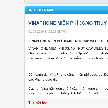
TIN KHUYẾN MÃI
VINAPHONE MIỄN PHÍ 3G/4G TRUY
02-13-2020 14:52:02
GMT+7
VINAPHONE MIỄN PHÍ 3G/4G TRUY CẬP WEBSITE B
VINAPHONE MIỄN PHÍ 3G/4G TRUY CẬP WEBSITE
Giúp khách hàng nhanh chóng cập nhật tình hình dịc
bảo vệ sức khỏe, VinaPhone miễn phí hoàn toàn cướ
Bên cạnh đó, VinaPhone cũng miễn phí cước gọi Đư
các Phòng giao dịch.
Các fan Vina hãy luôn chú ý cập nhật thông tin, th
và chung tay phòng chống dịch hiệu quả nhé!
Tin mới hơn