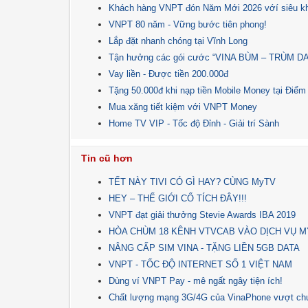
Khách hàng VNPT đón Năm Mới 2026 vớí siêu khuy
VNPT 80 năm - Vững bước tiên phong!
Lắp đặt nhanh chóng tại Vĩnh Long
Tận hưởng các gói cước “VINA BÙM – TRÙM DATA”
Vay liền - Được tiền 200.000đ
Tặng 50.000đ khi nạp tiền Mobile Money tại Điểm
Mua xăng tiết kiệm với VNPT Money
Home TV VIP - Tốc độ Đỉnh - Giải trí Sành
Tin cũ hơn
TẾT NÀY TIVI CÓ GÌ HAY? CÙNG MyTV
HEY – THẾ GIỚI CỔ TÍCH ĐÂY!!!
VNPT đạt giải thưởng Stevie Awards IBA 2019
HÒA CHÙM 18 KÊNH VTVCAB VÀO DỊCH VỤ M
NÂNG CẤP SIM VINA - TẶNG LIỀN 5GB DATA
VNPT - TỐC ĐỘ INTERNET SỐ 1 VIỆT NAM
Dùng ví VNPT Pay - mê ngất ngây tiện ích!
Chất lượng mạng 3G/4G của VinaPhone vượt ch