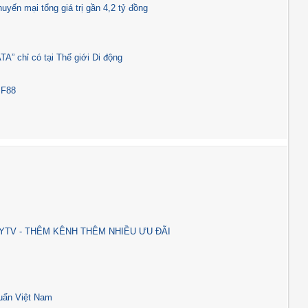
ến mại tổng giá trị gần 4,2 tỷ đồng
 chỉ có tại Thế giới Di động
 F88
YTV - THÊM KÊNH THÊM NHIỀU ƯU ĐÃI
uẩn Việt Nam