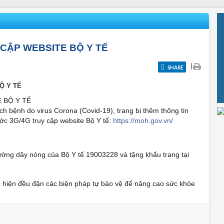
 CẬP WEBSITE BỘ Y TẾ
|
SHARE
Ộ Y TẾ
 BỘ Y TẾ
h bệnh do virus Corona (Covid-19), trang bị thêm thông tin
c 3G/4G truy cập website Bộ Y tế:
https://moh.gov.vn/
ờng dây nóng của Bộ Y tế 19003228 và tặng khẩu trang tại
ực hiện đều đặn các biện pháp tự bảo vệ để nâng cao sức khỏe